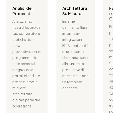
Analisi dei
Architettura
F
Processi
Su Misura
e
C
Analizziamo i
Insieme
F
flussi di lavoro del
definiamo flussi
pr
tuo convertitore
informativi,
tu
di etichette —
integrazioni
pr
dalla
ERP/contabilità
ve
preventivazione e
e ruoli utente
m
programmazione
che si adattano
S
delle presse al
alla tua realtà
c
magazzino e
produttiva di
fo
portali clienti — e
etichette — non
su
progettiamo la
un template
az
migliore
generico.
tu
architettura
op
digitale per la tua
et
operazione.
no