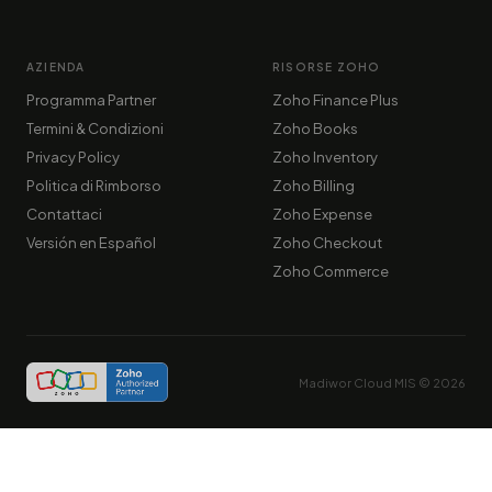
AZIENDA
RISORSE ZOHO
Programma Partner
Zoho Finance Plus
Termini & Condizioni
Zoho Books
Privacy Policy
Zoho Inventory
Politica di Rimborso
Zoho Billing
Contattaci
Zoho Expense
Versión en Español
Zoho Checkout
Zoho Commerce
Madiwor Cloud MIS ©
2026