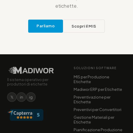
etichette.
Parliamo
Scopri il MIS
SOLUZIONI SOFTWARE
MIS per Produzione
Il sistema operativo per
Etichette
produttori di etichette
Madiwor ERP per Etichette
𝕏
in
ig
Preventivazione per
Etichette
Preventivi per Convertitori
Gestione Materiali per
Etichette
Pianificazione Produzione