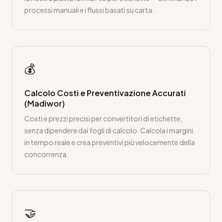
processi manuali e i flussi basati su carta.
💰
Calcolo Costi e Preventivazione Accurati
(Madiwor)
Costi e prezzi precisi per convertitori di etichette,
senza dipendere dai fogli di calcolo. Calcola i margini
in tempo reale e crea preventivi più velocemente della
concorrenza.
🤝