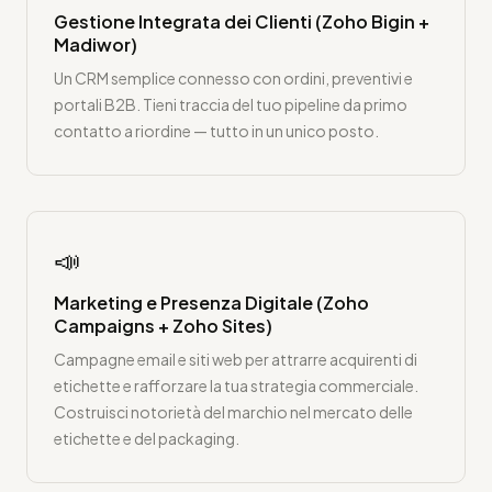
Gestione Integrata dei Clienti (Zoho Bigin +
Madiwor)
Un CRM semplice connesso con ordini, preventivi e
portali B2B. Tieni traccia del tuo pipeline da primo
contatto a riordine — tutto in un unico posto.
📣
Marketing e Presenza Digitale (Zoho
Campaigns + Zoho Sites)
Campagne email e siti web per attrarre acquirenti di
etichette e rafforzare la tua strategia commerciale.
Costruisci notorietà del marchio nel mercato delle
etichette e del packaging.